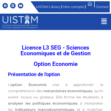
UISTAM Library
Mon compte
Contact
Licence L3 SEG - Sciences
Economiques et de Gestion
Option Economie​
Présentation de l'option
L’
option Économie
vise à approfondir la
compréhension des
mécanismes économiques
, qu’ils
soient locaux ou globaux. Elle forme les étudiants à
analyser les politiques économiques
, à interpréter
les
indicateurs macroéconomiques
, et à mobiliser