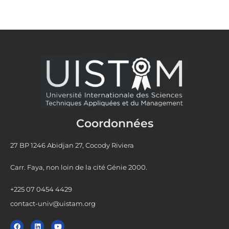
Coordonnées
27 BP 1246 Abidjan 27, Cocody Riviera
Carr. Faya, non loin de la cité Génie 2000.
+225 07 0454 4429
contact-univ@uistam.org