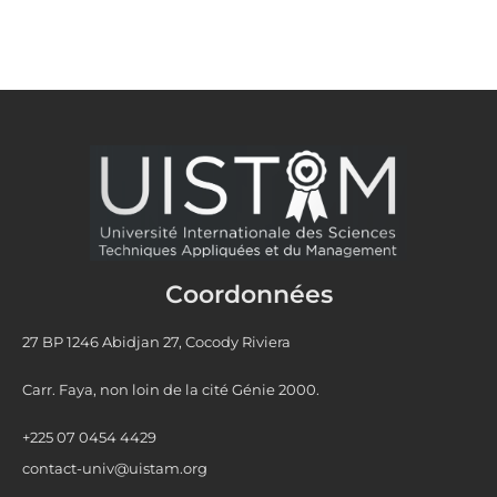
Coordonnées
27 BP 1246 Abidjan 27, Cocody Riviera
Carr. Faya, non loin de la cité Génie 2000.
+225 07 0454 4429
contact-univ@uistam.org