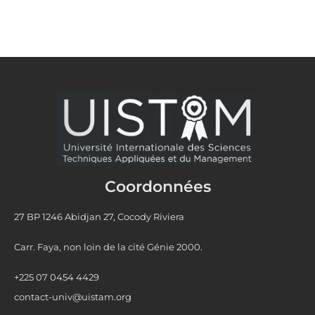
Coordonnées
27 BP 1246 Abidjan 27, Cocody Riviera
Carr. Faya, non loin de la cité Génie 2000.
+225 07 0454 4429
contact-univ@uistam.org